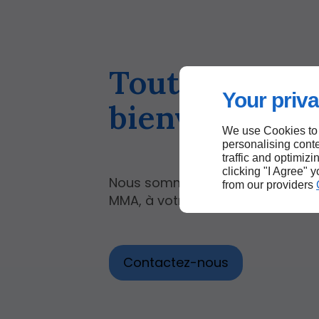
Toutes vos qu
Your priva
bienvenues.
We use Cookies to
personalising conte
traffic and optimizi
clicking "I Agree" 
Nous sommes des agents du gro
from our providers
MMA, à votre service à Provins.
Contactez-nous