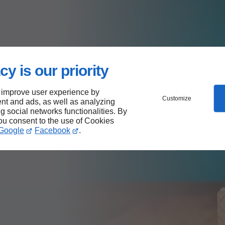
estions sont les
cy is our priority
 improve user experience by
Customize
nt and ads, as well as analyzing
ng social networks functionalities. By
you consent to the use of Cookies
upe d’assurance mutuelle
Google
Facebook
.